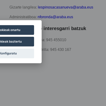
Gizarte langilea:
lespinosacasanueva@araba.eus
Administratiboa:
nforonda@araba.eus
Beste teléfono interesgarri batzuk
okieak onartu
Legutioko Udaletxea: 945 455010
kieak baztertu
Gorbeialdeko Kuadrilla: 945 430 167
Konfiguratu