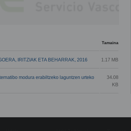
Tamaina
ERA, IRITZIAK ETA BEHARRAK, 2016
1.17 MB
lternatibo modura erabiltzeko laguntzen urteko
34.08
KB