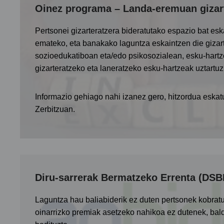
Oinez programa – Landa-eremuan gizart
Pertsonei gizarteratzera bideratutako espazio bat esk
emateko, eta banakako laguntza eskaintzen die gizart
sozioedukatiboan eta/edo psikosozialean, esku-hart
gizarteratzeko eta laneratzeko esku-hartzeak uztartuz
Informazio gehiago nahi izanez gero, hitzordua eskat
Zerbitzuan.
Diru-sarrerak Bermatzeko Errenta (DSB
Laguntza hau baliabiderik ez duten pertsonek kobratu 
oinarrizko premiak asetzeko nahikoa ez dutenek, bald