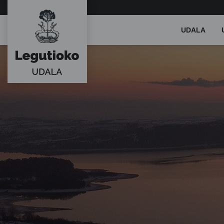
Main
UDALA
Menu
ES