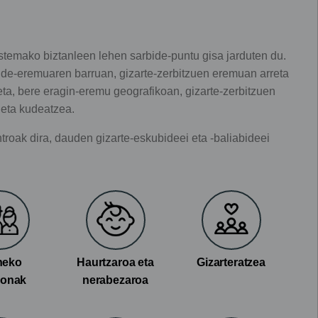
istemako biztanleen lehen sarbide-puntu gisa jarduten du.
lde-eremuaren barruan, gizarte-zerbitzuen eremuan arreta
eta, bere eragin-eremu geografikoan, gizarte-zerbitzuen
 eta kudeatzea.
ntroak dira, dauden gizarte-eskubideei eta -baliabideei
neko
Haurtzaroa eta
Gizarteratzea
sonak
nerabezaroa