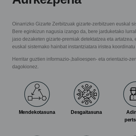
Oinarrizko Gizarte Zerbitzuak gizarte-zerbitzuen euskal s
Bere eginkizun nagusia izango da, bere jarduketako lurra
jaso dezaketen gizarte-premiak detektatzea eta artatzea, 
euskal sistemako hainbat instantziatara iristea koordinatu
Herritar guztien informazio-,balioespen- eta orientazio-ze
dagokionez.
Mendekotasuna
Desgaitasuna
Adi
pert