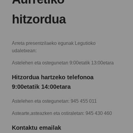
hitzordua
Arreta presentzilaeko egunak Legutioko
udaletxean:
Astelehen eta ostegunetan 9:00etatik 13:00etara
Hitzordua hartzeko telefonoa
9:00etatik 14:00etara
Astelehen eta ostegunetan: 945 455 011
Astearte,asteazken eta ostiraletan: 945 430 460
Kontaktu emailak