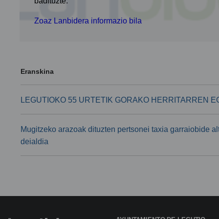
badituzte.
Zoaz Lanbidera informazio bila
Eranskina
LEGUTIOKO 55 URTETIK GORAKO HERRITARREN EGO
Mugitzeko arazoak dituzten pertsonei taxia garraiobide a
deialdia