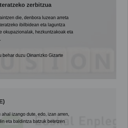
eratzeko zerbitzua
aintzen die, denbora luzean arreta
eratzeko ibilbidean eta laguntza
ze okupazionalak, hezkuntzakoak eta
.
u behar duzu Oinarrizko Gizarte
E)
ahal izango dute, edo, izan arren,
in eta baldintza batzuk betetzen