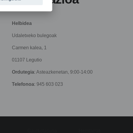
Helbidea
Udaletxeko bulegoak
Carmen kalea, 1
01107 Legutio
Ordutegia
: Asteazkenetan, 9:00-14:00
Telefonoa
:
945 603 023
Gaurkotasuna
Herritarrak