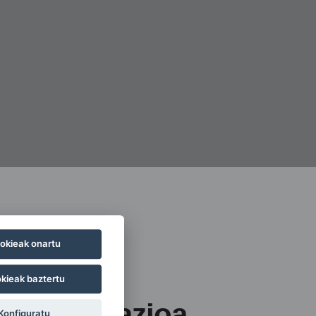
okieak onartu
kieak baztertu
Informazioa
Konfiguratu