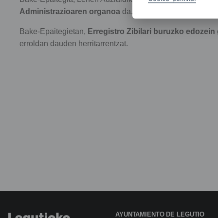
Administrazioaren organoa
da. Justizia Administrazioa
Bake-Epaitegietan,
Erregistro Zibilari buruzko edozein 
erroldan dauden herritarrentzat.
AYUNTAMIENTO DE LEGUTIO