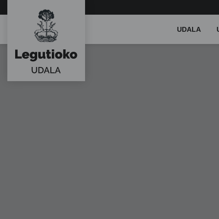
Main
UDALA
Menu
ES