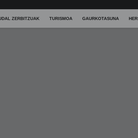
UDAL ZERBITZUAK
TURISMOA
GAURKOTASUNA
HER