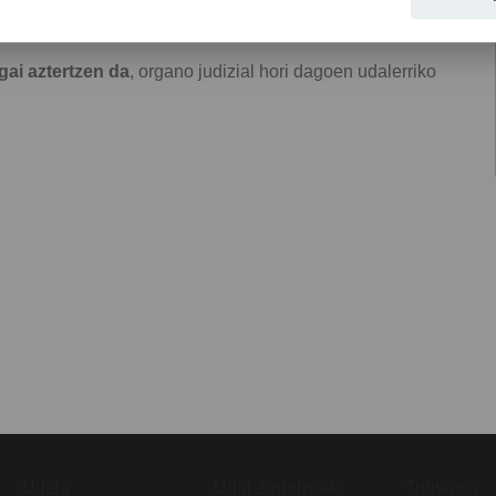
ren ordezkaria Bake Epailea da
gai
aztertzen da
, organo judizial hori dagoen udalerriko
Udala
Udal Zerbitzuak
Turismoa