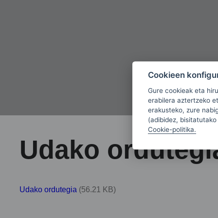
Cookieen konfigu
Gure cookieak eta hir
erabilera aztertzeko e
erakusteko, zure nabiga
(adibidez, bisitatutako
Cookie-politika.
Udako ordutegia
Udako ordutegia
(56.21 KB)