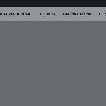
UDAL ZERBITZUAK
TURISMOA
GAURKOTASUNA
HER