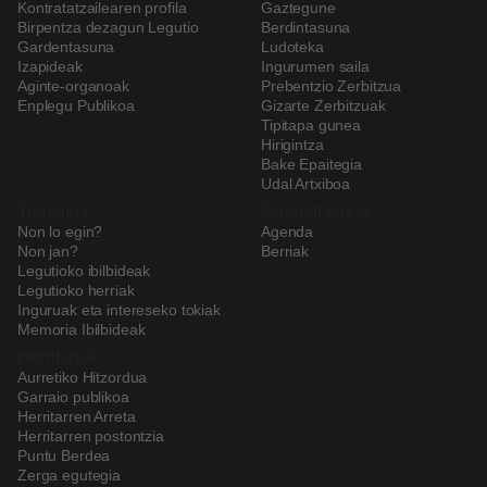
Kontratatzailearen profila
Gaztegune
Birpentza dezagun Legutio
Berdintasuna
Gardentasuna
Ludoteka
Izapideak
Ingurumen saila
Aginte-organoak
Prebentzio Zerbitzua
Enplegu Publikoa
Gizarte Zerbitzuak
Tipitapa gunea
Hirigintza
Bake Epaitegia
Udal Artxiboa
Turismoa
Gaurkotasuna
Non lo egin?
Agenda
Non jan?
Berriak
Legutioko ibilbideak
Legutioko herriak
Inguruak eta intereseko tokiak
Memoria Ibilbideak
Herritarrak
Aurretiko Hitzordua
Garraio publikoa
Herritarren Arreta
Herritarren postontzia
Puntu Berdea
Zerga egutegia