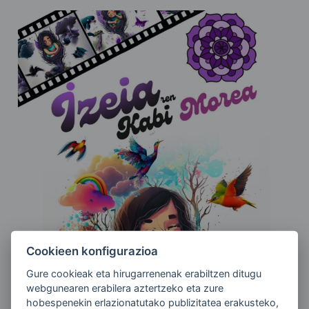
Cookieen konfigurazioa
Gure cookieak eta hirugarrenenak erabiltzen ditugu
webgunearen erabilera aztertzeko eta zure
hobespenekin erlazionatutako publizitatea erakusteko,