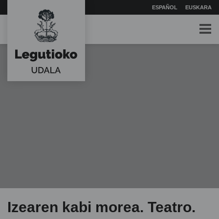
ESPAÑOL
EUSKARA
Izearen kabi morea. Teatro.