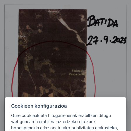
Cookieen konfigurazioa
Gure cookieak eta hirugarrenenak erabiltzen ditugu
webgunearen erabilera aztertzeko eta zure
hobespenekin erlazionatutako publizitatea erakusteko,