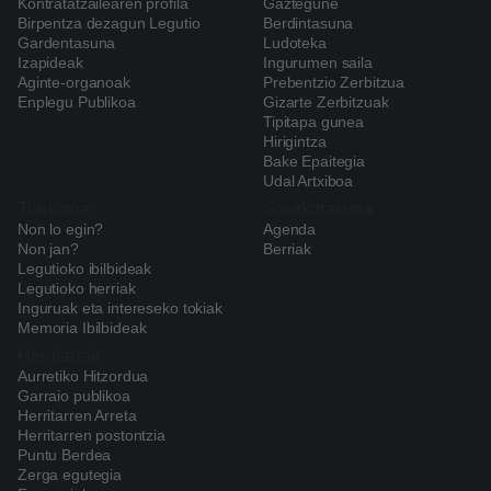
Kontratatzailearen profila
Gaztegune
Birpentza dezagun Legutio
Berdintasuna
Gardentasuna
Ludoteka
Izapideak
Ingurumen saila
Aginte-organoak
Prebentzio Zerbitzua
Enplegu Publikoa
Gizarte Zerbitzuak
Tipitapa gunea
Hirigintza
Bake Epaitegia
Udal Artxiboa
Turismoa
Gaurkotasuna
Non lo egin?
Agenda
Non jan?
Berriak
Legutioko ibilbideak
Legutioko herriak
Inguruak eta intereseko tokiak
Memoria Ibilbideak
Herritarrak
Aurretiko Hitzordua
Garraio publikoa
Herritarren Arreta
Herritarren postontzia
Puntu Berdea
Zerga egutegia