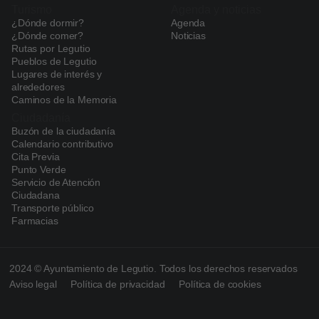
Turismo
Agenda y noticias
¿Dónde dormir?
Agenda
¿Dónde comer?
Noticias
Rutas por Legutio
Pueblos de Legutio
Lugares de interés y
alrededores
Caminos de la Memoria
Ciudadanía
Buzón de la ciudadanía
Calendario contributivo
Cita Previa
Punto Verde
Servicio de Atención
Ciudadana
Transporte público
Farmacias
2024 © Ayuntamiento de Legutio. Todos los derechos reservados
Aviso legal
Política de privacidad
Política de cookies
Legal