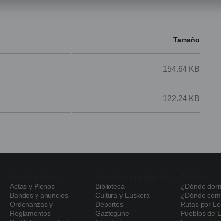
Tamaño
154.64 KB
122.24 KB
Ayuntamiento
Servicios municipales
Turismo
Actas y Plenos
Biblioteca
¿Dónde dorm
Navegación
Bandos y anuncios
Cultura y Euskera
¿Dónde com
principal
Ordenanzas y
Deportes
Rutas por Le
Reglamentos
Gaztegune
Pueblos de L