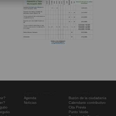
Agenda y noticias
Ciudadanía
ir?
Agenda
Buzón de la ciudadanía
er?
Noticias
Calendario contributivo
gutio
Cita Previa
egutio
Punto Verde