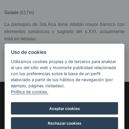
Goiain
(617m)
La parroquia de Sta Ana tiene retablo mayor barroco con
elementos románicos y sagrario del s.XVI, actualmente
está en desuso.
Las fiestas son el 26 de julio (Sta. Ana).
Uso de cookies
Utilizamos cookies propias y de terceros para analizar
el uso del sitio web y mostrarte publicidad relacionada
con tus preferencias sobre la base de un perfil
elaborado a partir de tus hábitos de navegación (por
ejemplo, páginas visitadas).
Política de cookies.
AYUNTAMIENTO DE LEGUTIO
Carmen Kalea, 10, 01170
Aceptar cookies
Legutio, Araba
Cómo llegar
Ayuntamiento
Servicios municipales
Rechazar cookies
Actas y Plenos
Biblioteca